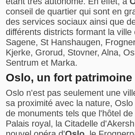
étant très autonome. En effet, à
O
conseil de quartier qui sont en g
des services sociaux ainsi que de
différents districts formant la vi
Sagene, St Hanshaugen, Frogner, 
Kjerke, Grorud, Stovner, Alna, O
Sentrum et Marka.
Oslo, un fort patrimoine
Oslo n'est pas seulement une ville
sa proximité avec la nature, Os
de monuments tels que l'hôtel de v
Palais royal, la Citadelle d'Akers
nouvel opéra d'
Oslo
, le Frognerp