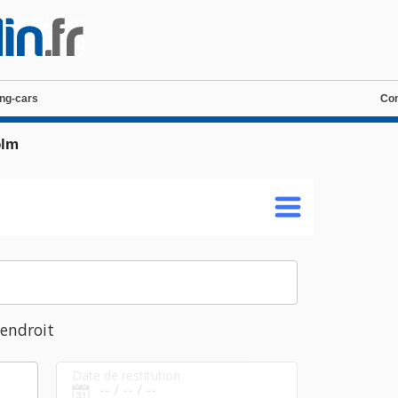
ng-cars
Con
olm