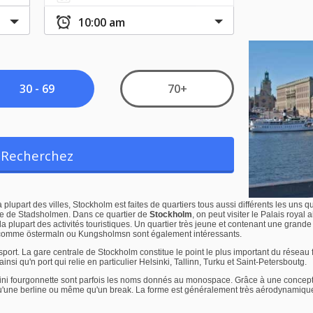
a plupart des villes, Stockholm est faites de quartiers tous aussi différents les uns qu
île de Stadsholmen. Dans ce quartier de
Stockholm
, on peut visiter le Palais royal
la plupart des activités touristiques. Un quartier très jeune et contenant une gran
 comme östermaln ou Kungsholmsn sont également intéressants.
ort. La gare centrale de Stockholm constitue le point le plus important du résea
nsi qu'n port qui relie en particulier Helsinki, Tallinn, Turku et Saint-Petersboutg.
 mini fourgonnette sont parfois les noms donnés au monospace. Grâce à une concep
qu'une berline ou même qu'un break. La forme est généralement très aérodynamiqu