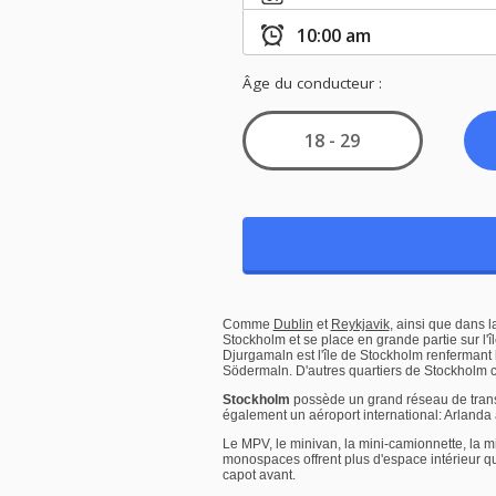
Comme
Dublin
et
Reykjavik
, ainsi que dans l
Stockholm et se place en grande partie sur l'
Djurgamaln est l'île de Stockholm renfermant 
Södermaln. D'autres quartiers de Stockholm
Stockholm
possède un grand réseau de transp
également un aéroport international: Arlanda ai
Le MPV, le minivan, la mini-camionnette, la
monospaces offrent plus d'espace intérieur 
capot avant.