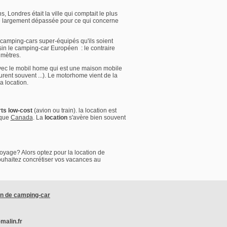
, Londres était la ville qui comptait le plus
é largement dépassée pour ce qui concerne
ur camping-cars super-équipés qu'ils soient
in le camping-car Européen : le contraire
 mètres.
vec le mobil home qui est une maison mobile
rent souvent ...). Le motorhome vient de la
a location.
rts low-cost
(avion ou train). la location est
 que
Canada
. La
location
s'avère bien souvent
oyage? Alors optez pour la location de
souhaitez concrétiser vos vacances au
on de camping-car
malin.fr