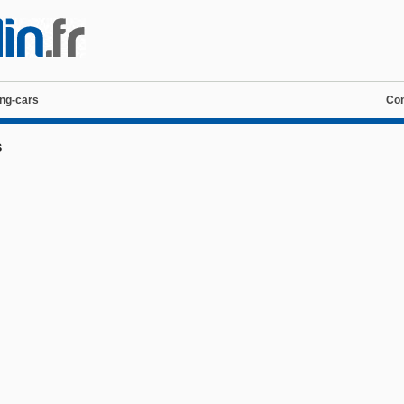
ng-cars
Con
s