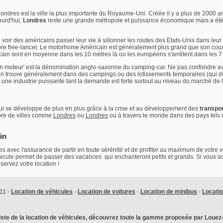
Londres est la ville la plus importante du Royaume-Uni. Créée il y a plus de 2000 ans
ourd'hui,
Londres
reste une grande métropole et puissance économique mais a ét
 de voir des américains passer leur vie à sillonner les routes des Etats-Unis dans le
re free-lancer. Le motorhome Américain est généralement plus grand que son cous
cain sont en moyenne dans les 10 mètres là ou les européens s'arrêtent dans les 7
un moteur' est la dénomination anglo-saxonne du camping-car. Ne pas confondre a
'on trouve généralement dans des campings ou des lotissements temporaires (qui du
t une industrie puissante tant la demande est forte surtout au niveau du marché de l
 se développe de plus en plus grâce à la crise et au développement des
transpo
bre de villes comme
Londres
ou
Londres
ou à travers le monde dans des pays tels
in
 avec l'assurance de partir en toute sérénité et de profiter au maximum de votre v
véhicule permet de passer des vacances qui enchanteront petits et grands. Si vous 
servez votre location !
11 -
Location de véhicules
-
Location de voitures
-
Location de minibus
-
Locati
iste de la location de véhicules, découvrez toute la gamme proposée par Louez-