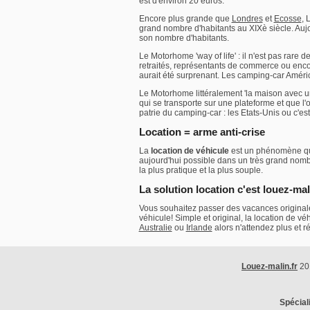
est d'environ 20 euros.
Encore plus grande que
Londres
et
Ecosse
, 
grand nombre d'habitants au XIXè siècle. Auj
son nombre d'habitants.
Le Motorhome 'way of life' : il n'est pas rare
retraités, représentants de commerce ou enco
aurait été surprenant. Les camping-car Améri
Le Motorhome littéralement 'la maison avec 
qui se transporte sur une plateforme et que l
patrie du camping-car : les Etats-Unis ou c'es
Location = arme anti-crise
La
location de véhicule
est un phénomène qui
aujourd'hui possible dans un très grand nom
la plus pratique et la plus souple.
La solution location c'est louez-mal
Vous souhaitez passer des vacances originales
véhicule! Simple et original, la location de 
Australie
ou
Irlande
alors n'attendez plus et ré
Louez-malin.fr
20
Spécial